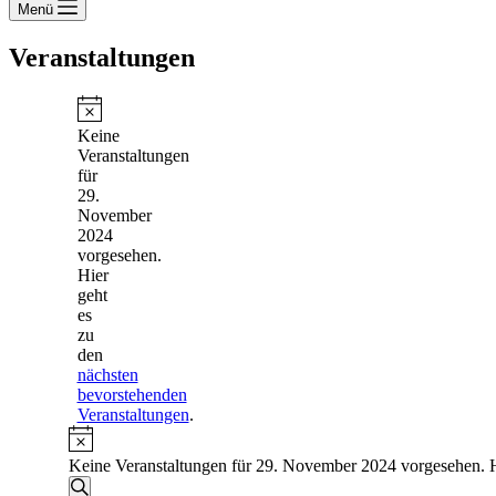
Menü
Veranstaltungen
Veranstaltungen
für
Hinweis
Keine
29.
Veranstaltungen
für
November
29.
2024
November
2024
vorgesehen.
Hier
geht
es
zu
den
nächsten
bevorstehenden
Veranstaltungen
.
Hinweis
Keine Veranstaltungen für 29. November 2024 vorgesehen. H
Veranstaltungen