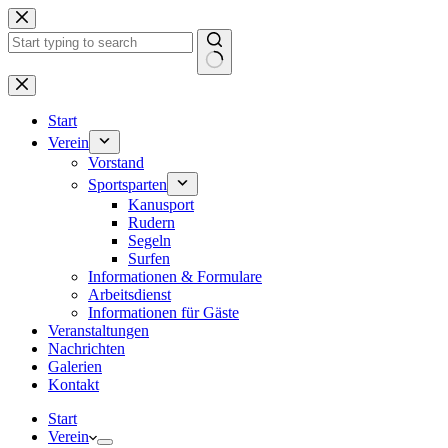
Zum
Inhalt
springen
Keine
Ergebnisse
Start
Verein
Vorstand
Sportsparten
Kanusport
Rudern
Segeln
Surfen
Informationen & Formulare
Arbeitsdienst
Informationen für Gäste
Veranstaltungen
Nachrichten
Galerien
Kontakt
Start
Verein