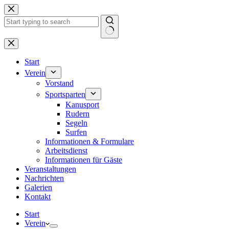
Zum
Inhalt
springen
Keine
Ergebnisse
Start
Verein
Vorstand
Sportsparten
Kanusport
Rudern
Segeln
Surfen
Informationen & Formulare
Arbeitsdienst
Informationen für Gäste
Veranstaltungen
Nachrichten
Galerien
Kontakt
Start
Verein