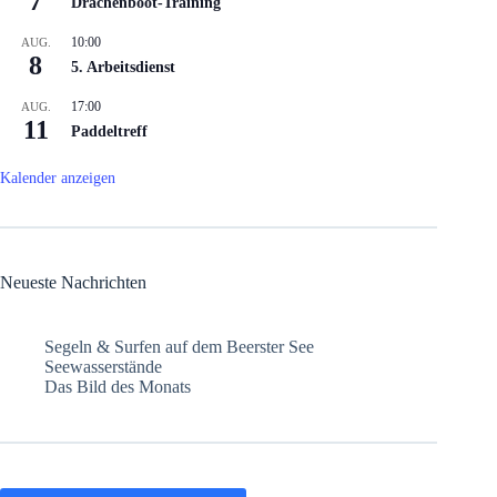
7
Drachenboot-Training
10:00
AUG.
8
5. Arbeitsdienst
17:00
AUG.
11
Paddeltreff
Kalender anzeigen
Neueste Nachrichten
Segeln & Surfen auf dem Beerster See
Seewasserstände
Das Bild des Monats