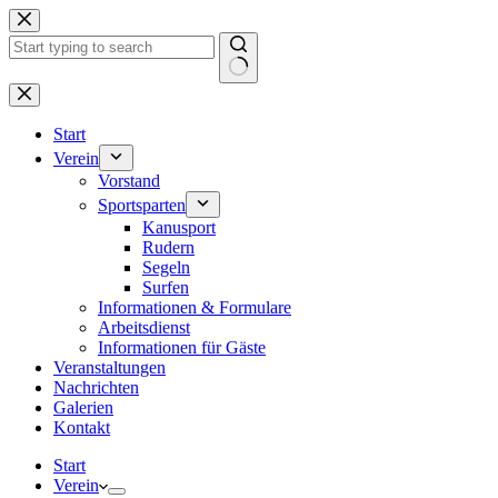
Zum
Inhalt
springen
Keine
Ergebnisse
Start
Verein
Vorstand
Sportsparten
Kanusport
Rudern
Segeln
Surfen
Informationen & Formulare
Arbeitsdienst
Informationen für Gäste
Veranstaltungen
Nachrichten
Galerien
Kontakt
Start
Verein